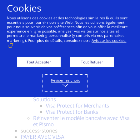
Aller au contenu
Cookies
Nous utilisons des cookies et des technologies similaires là où ils sont
Sitemap
essentiels pour fournir notre site Web. Nous les utilisons également
pour nous souvenir de vos préférences afin de vous offrir la meilleure
expérience en ligne possible, analyser vos visites sur nos sites et
permettre le marketing personnalisé (y compris via nos partenaires
Visa, un leader de confiance dans les
marketing). Pour plus de détails, consultez notre
Avis sur les cookies.
paiements numériques
tealium
solutions
Solutions gouvernementales Visa |
Tout Accepter
Tout Refuser
Présentation
Transformation numérique pour le
gouvernement
Réviser les choix
Visa Fleet et mobilité
Visa Protect – Enterprise-wide Risk
Solutions
Visa Protect for Merchants
Visa Protect for Banks
Réinventer le modèle bancaire avec Visa
et Pismo
success-stories
PAYER AVEC VISA