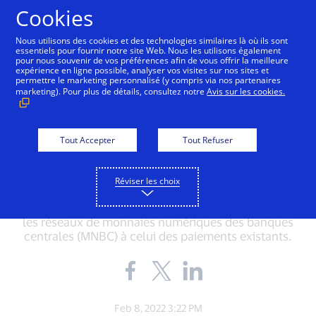
Aller au contenu
Cookies
Nous utilisons des cookies et des technologies similaires là où ils sont
essentiels pour fournir notre site Web. Nous les utilisons également
pour nous souvenir de vos préférences afin de vous offrir la meilleure
expérience en ligne possible, analyser vos visites sur nos sites et
permettre le marketing personnalisé (y compris via nos partenaires
INNOVATION
marketing). Pour plus de détails, consultez notre
Avis sur les cookies.
Quel futur pour les
monnaies numériques de
Tout Accepter
Tout Refuser
banques centrales ?
Réviser les choix
Visa s'est associé à ConsenSys pour aider à relier
les réseaux de monnaies numériques des banques
centrales (MNBC) à celui des paiements existants.
Share
Share
Share
the
the
the
blog
blog
blog
on
on
on
Feb 8, 2022 3:22 PM
Facebook
Twitter
LinkedIn