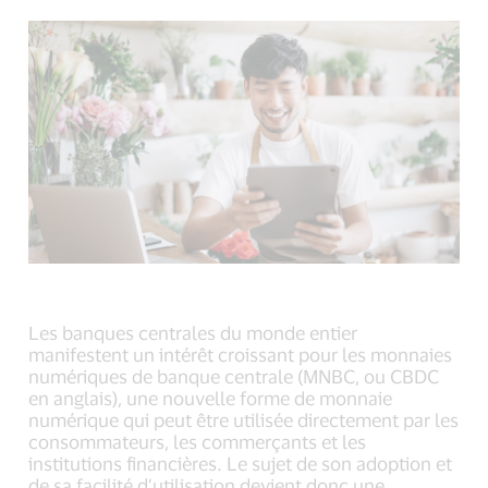
(external
(external
(external
link,
link,
link,
open
open
open
new
new
new
window).
window).
window).
Les banques centrales du monde entier
manifestent un intérêt croissant pour les monnaies
numériques de banque centrale (MNBC, ou CBDC
en anglais), une nouvelle forme de monnaie
numérique qui peut être utilisée directement par les
consommateurs, les commerçants et les
institutions financières. Le sujet de son adoption et
de sa facilité d’utilisation devient donc une