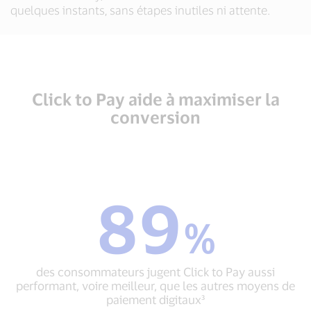
quelques instants, sans étapes inutiles ni attente.
Click to Pay aide à maximiser la
conversion
89
89
%
%
des
consommateurs
jugent
des consommateurs jugent Click to Pay aussi
Click
performant, voire meilleur, que les autres moyens de
to
paiement digitaux³
Pay