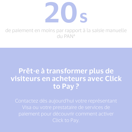
20
20
aussi
s
s
performant,
de
voire
paiement
meilleur,
en
que
de paiement en moins par rapport à la saisie manuelle
moins
les
du PAN⁴
par
autres
rapport
moyens
à
de
la
paiement
saisie
digitaux³
manuelle
Prêt·e à transformer plus de
du
visiteurs en acheteurs avec Click
PAN⁴
to Pay ?
Contactez dès aujourd’hui votre représentant
Visa ou votre prestataire de services de
paiement pour découvrir comment activer
Click to Pay.