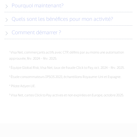
Pourquoi maintenant?
Quels sont les bénéfices pour mon activité?
Comment démarrer ?
¹ Visa Net, commerçants actifs avec CTP, définis par au moins une autorisation
approuvée, fév. 2024 – fév. 2025.
² Équipe Global Risk, Visa Net, taux de fraude Click to Pay, oct. 2024 – fév. 2025.
³ Étude consommateurs IPSOS 2023, échantillons Royaume-Uni et Espagne.
⁴ Pilote Adyen UE.
⁵ Visa Net, cartes Click to Pay actives et non expirées en Europe, octobre 2025.