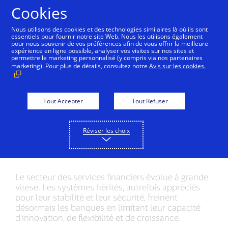
Aller au contenu
Cookies
Nous utilisons des cookies et des technologies similaires là où ils sont
essentiels pour fournir notre site Web. Nous les utilisons également
pour nous souvenir de vos préférences afin de vous offrir la meilleure
Réinventez votre
expérience en ligne possible, analyser vos visites sur nos sites et
permettre le marketing personnalisé (y compris via nos partenaires
modèle bancaire avec
marketing). Pour plus de détails, consultez notre
Avis sur les cookies.
Visa et Pismo :
découvrez le processing
Tout Accepter
Tout Refuser
et le core banking de
Réviser les choix
demain.
Le secteur des services financiers évolue à grande
vitese. Les systèmes hérités, autrefois appréciés
pour leur stabilité et leur sécurité, freinent
désormais les banques en limitant leur capacité
d’innovation, de flexibilité et de croissance.