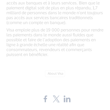
accès aux banques et à leurs services. Bien que le
paiement digital soit de plus en plus répandu, 1,7
milliard de personnes dans le monde n'ont toujours
pas accès aux services bancaires traditionnels
(comme un compte en banque).
Visa emploie plus de 19 000 personnes pour rendre
les paiements dans le monde aussi fluides que
possible et faire de l’adoption des paiements en
ligne à grande échelle une réalité afin que
consommateurs, revendeurs et commerçants
puissent en bénéficier.
Tag:
About Visa
Share
Share
Share
the
the
the
blog
blog
blog
on
on
on