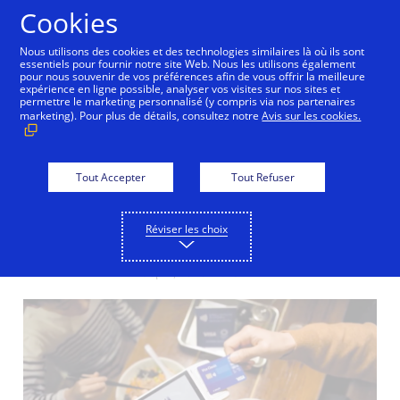
Aller au contenu
Cookies
Nous utilisons des cookies et des technologies similaires là où ils sont
essentiels pour fournir notre site Web. Nous les utilisons également
pour nous souvenir de vos préférences afin de vous offrir la meilleure
expérience en ligne possible, analyser vos visites sur nos sites et
permettre le marketing personnalisé (y compris via nos partenaires
ABOUT VISA
marketing). Pour plus de détails, consultez notre
Avis sur les cookies.
Que fait Visa ?
Tout Accepter
Tout Refuser
Share
Share
Share
Réviser les choix
the
the
the
blog
blog
blog
on
on
on
Sep 4, 2020 12:45 PM
Facebook
Twitter
LinkedIn
(external
(external
(external
link,
link,
link,
open
open
open
new
new
new
window).
window).
window).