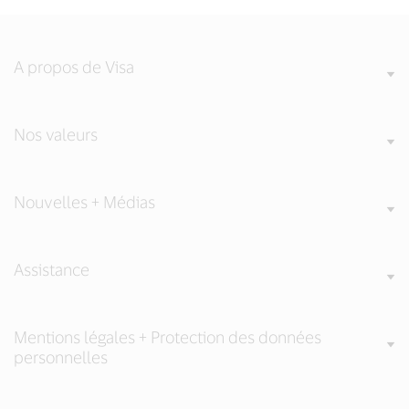
Facebook
Twitter
LinkedIn
(external
(external
(external
link,
link,
link,
open
open
open
A propos de Visa
new
new
new
window).
window).
window).
Nos valeurs
Nouvelles + Médias
Assistance
Mentions légales + Protection des données
personnelles