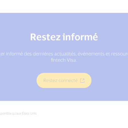
Restez informé
er informé des dernières actualités, événements et ressource
fintech Visa.
Restez connecté
sponible qu’aux États-Unis.