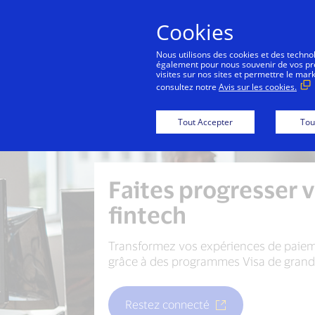
Cookies
Co
Nous utilisons des cookies et des technolo
également pour nous souvenir de vos préf
visites sur nos sites et permettre le mar
consultez notre
Avis sur les cookies.
Tout Accepter
Tou
Faites progresser 
fintech
Transformez vos expériences de paie
grâce à des programmes Visa de grande
Restez connecté