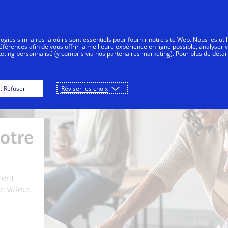
Aller au contenu
nsommateurs
Entreprises
Innovateurs
gies similaires là où ils sont essentiels pour fournir notre site Web. Nous les uti
érences afin de vous offrir la meilleure expérience en ligne possible, analyser 
keting personnalisé (y compris via nos partenaires marketing). Pour plus de détail
t Refuser
Réviser les choix
votre
ment
 valeur.