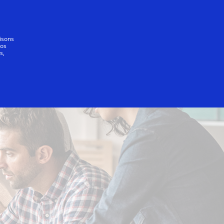
Se connecter/S’inscrire
Tout le monde
lisons
vos
s,