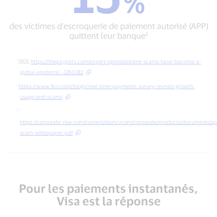
%
des
qu'ils
victimes
pensaient
d'escroquerie
faire
des victimes d'escroquerie de paiement autorisé (APP)
de
partie
quittent leur banque³
paiement
d'une
autorisé
escroquerie
(APP)
RTP²
2021;
https://thepaypers.com/expert-opinion/online-scams-have-become-a-
quittent
global-epidemic--1260282
leur
https://www.fico.com/blogs/real-time-payments-survey-reveals-growth-
banque³
usage-and-scams
https://corporate.visa.com/content/dam/vcom/corporate/products/documents/a
scam-whitepaper.pdf
Pour les paiements instantanés,
Visa est la réponse