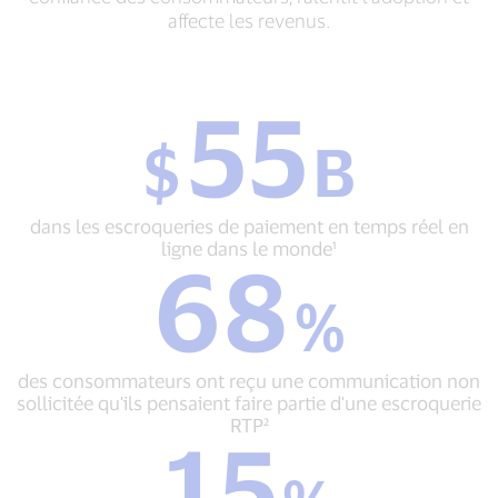
affecte les revenus.
55
$
$
B
55
B
dans
les
dans les escroqueries de paiement en temps réel en
escroqueries
ligne dans le monde¹
68
de
68
paiement
%
%
en
des
temps
consommateurs
réel
ont
en
des consommateurs ont reçu une communication non
reçu
ligne
sollicitée qu'ils pensaient faire partie d'une escroquerie
une
dans
RTP²
15
communication
le
15
non
monde¹
%
sollicitée