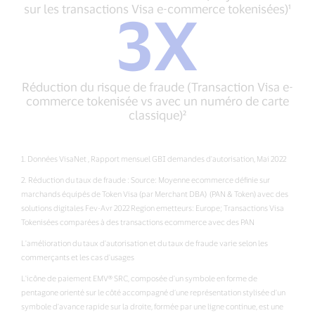
(Moyenne
sur les transactions Visa e-commerce tokenisées)¹
3X
estimée
3X
sur
Réduction
les
du
transactions
risque
Visa
de
Réduction du risque de fraude (Transaction Visa e-
e-
fraude
commerce tokenisée vs avec un numéro de carte
commerce
(Transaction
classique)²
tokenisées)¹
Visa
e-
commerce
1. Données VisaNet , Rapport mensuel GBI demandes d'autorisation, Mai 2022
tokenisée
2. Réduction du taux de fraude : Source: Moyenne ecommerce définie sur
vs
marchands équipés de Token Visa (par Merchant DBA) (PAN & Token) avec des
avec
solutions digitales Fev-Avr 2022 Region emetteurs: Europe; Transactions Visa
un
Tokenisées comparées à des transactions ecommerce avec des PAN
numéro
de
L'amélioration du taux d'autorisation et du taux de fraude varie selon les
carte
commerçants et les cas d'usages
classique)²
L'icône de paiement EMV® SRC, composée d'un symbole en forme de
pentagone orienté sur le côté accompagné d’une représentation stylisée d'un
symbole d'avance rapide sur la droite, formée par une ligne continue, est une