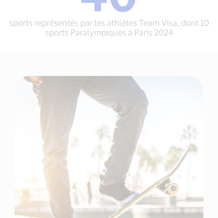
représentés
Paris
par
2024
les
sports représentés par les athlètes Team Visa, dont 10
athlètes
sports Paralympiques à Paris 2024
Team
Visa,
dont
10
sports
Paralympiques
à
Paris
2024