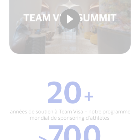
20
20
+
+
années
de
soutien
années de soutien à Team Visa – notre programme
à
mondial de sponsoring d’athlètes¹
700
Team
>
Visa
>
700
–
athlètes
notre