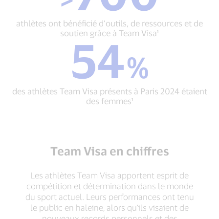
ont
programme
bénéficié
mondial
athlètes ont bénéficié d’outils, de ressources et de
d’outils,
de
soutien grâce à Team Visa¹
54
de
sponsoring
54
ressources
d’athlètes¹
%
%
et
des
de
athlètes
soutien
Team
grâce
des athlètes Team Visa présents à Paris 2024 étaient
Visa
à
des femmes¹
présents
Team
à
Visa¹
Paris
2024
étaient
Team Visa en chiffres
des
femmes¹
Les athlètes Team Visa apportent esprit de
compétition et détermination dans le monde
du sport actuel. Leurs performances ont tenu
le public en haleine, alors qu’ils visaient de
nouveaux records personnels et des