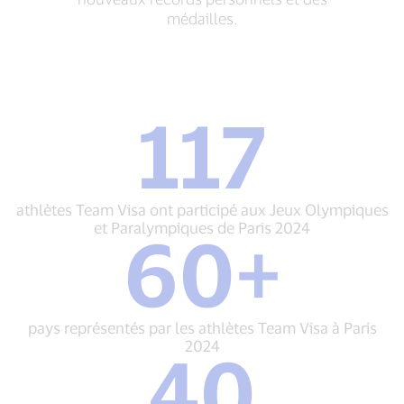
médailles.
117
117
athlètes
Team
Visa
ont
athlètes Team Visa ont participé aux Jeux Olympiques
participé
et Paralympiques de Paris 2024
60+
aux
60+
Jeux
pays
Olympiques
représentés
et
par
Paralympiques
les
pays représentés par les athlètes Team Visa à Paris
de
athlètes
2024
40
Paris
Team
2024
40
Visa
sports
à