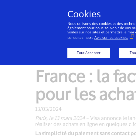
Cookies
Co
Nous utilisons des cookies et des technolo
également pour nous souvenir de vos préf
visites sur nos sites et permettre le mar
consultez notre
Avis sur les cookies.
Visa annonce 
Tout Accepter
Tou
France : la fa
pour les acha
13/03/2024
Paris, le 13 mars 2024
– Visa annonce le lanc
réaliser des achats en ligne en quelques cl
La simplicité du paiement sans contact po