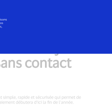
Se connecter/S’inscrire
Tout le monde
lisons
vos
s,
ick to Pay en
 sans contact
t simple, rapide et sécurisée qui permet de
iement débutera d’ici la fin de l’année.