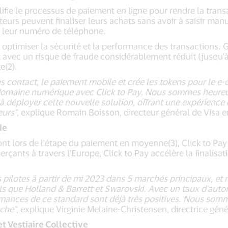
ie le processus de paiement en ligne pour rendre la transac
urs peuvent finaliser leurs achats sans avoir à saisir manu
u leur numéro de téléphone.
ur optimiser la sécurité et la performance des transactions.
t avec un risque de fraude considérablement réduit (jusqu'à
e(2).
s contact, le paiement mobile et crée les tokens pour le e
domaine numérique avec Click to Pay. Nous sommes heureu
déployer cette nouvelle solution, offrant une expérience d
urs",
explique Romain Boisson, directeur général de Visa e
de
nt lors de l'étape du paiement en moyenne(3), Click to Pay
rçants à travers l'Europe, Click to Pay accélère la finalis
pilotes à partir de mi 2023 dans 5 marchés principaux, et
 que Holland & Barrett et Swarovski. Avec un taux d'autori
ormances de ce standard sont déjà très positives. Nous som
che",
explique Virginie Melaine-Christensen, directrice gén
 Vestiaire Collective