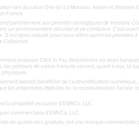
tion lors du salon One-to-1 à Monaco. Adyen et Vestiaire C
 en France.
nd parfaitement aux priorités stratégiques de Vestiaire Coll
ans un environnement sécurisé et de confiance. C'est exact
. Il est donc naturel pour nous d'être parmi les premiers 
e Collective.
ement proposer Click to Pay directement via leurs banques e
, les porteurs de cartes français verront, quant à eux, le l
s physiques.
alement bientôt bénéficier de l'authentification numérique,
s que les empreintes digitales ou la reconnaissance faciale
t la propriété exclusive d’EMVCo, LLC.
arques commerciales d’EMVCo, LLC.
osée de quatre arcs gradués, est une marque commerciale dé