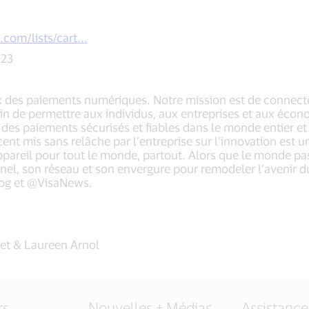
com/lists/cart...
023
ux des paiements numériques. Notre mission est de connect
, afin de permettre aux individus, aux entreprises et aux éc
des paiements sécurisés et fiables dans le monde entier et
nt mis sans relâche par l’entreprise sur l’innovation est u
areil pour tout le monde, partout. Alors que le monde pa
onnel, son réseau et son envergure pour remodeler l’avenir
blog et @VisaNews.
rret & Laureen Arnol
rs
Nouvelles + Médias
Assistance