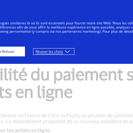
Aller au contenu
nsommateurs
Entreprises
Innovateurs
gies similaires là où ils sont essentiels pour fournir notre site Web. Nous les uti
érences afin de vous offrir la meilleure expérience en ligne possible, analyser 
keting personnalisé (y compris via nos partenaires marketing). Pour plus de détail
le lancement de Cl
t Refuser
Réviser les choix
cilité du paiement
ts en ligne
ement en France de Click to Pay(1), la solution de paiemen
ics. Le déploiement progressif de ce nouveau standard de pa
ur les achats en ligne