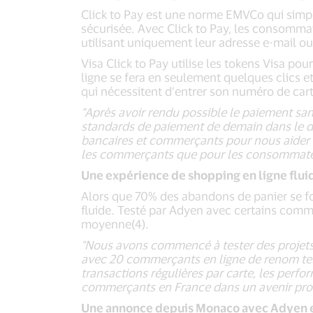
Click to Pay est une norme EMVCo qui simplif
sécurisée. Avec Click to Pay, les consommate
utilisant uniquement leur adresse e-mail o
Visa Click to Pay utilise les tokens Visa po
ligne se fera en seulement quelques clics e
qui nécessitent d’entrer son numéro de cart
“
Après avoir rendu possible le paiement san
standards de paiement de demain dans le 
bancaires et commerçants pour nous aider à 
les commerçants que pour les consommate
Une expérience de shopping en ligne flui
Alors que 70% des abandons de panier se fo
fluide. Testé par Adyen avec certains comme
moyenne(4).
"Nous avons commencé à tester des projets 
avec 20 commerçants en ligne de renom tels
transactions régulières par carte, les perf
commerçants en France dans un avenir pro
Une annonce depuis Monaco avec Adyen et