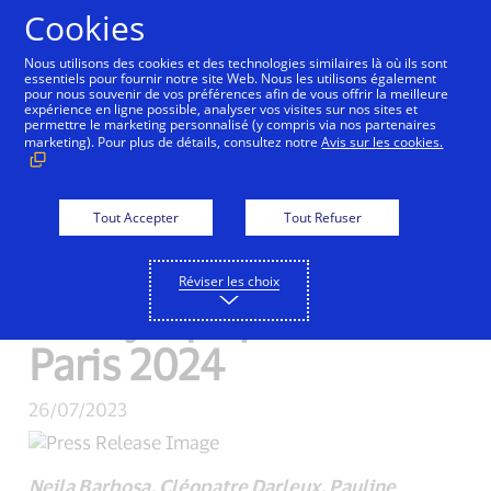
Aller au contenu
Cookies
Nous utilisons des cookies et des technologies similaires là où ils sont
essentiels pour fournir notre site Web. Nous les utilisons également
pour nous souvenir de vos préférences afin de vous offrir la meilleure
expérience en ligne possible, analyser vos visites sur nos sites et
Visa dévoile La Team
permettre le marketing personnalisé (y compris via nos partenaires
marketing). Pour plus de détails, consultez notre
Avis sur les cookies.
Visa pour la France
avant les Jeux
Tout Accepter
Tout Refuser
Olympiques et
Réviser les choix
Paralympiques de
Paris 2024
26/07/2023
Neila Barbosa, Cléopatre Darleux, Pauline