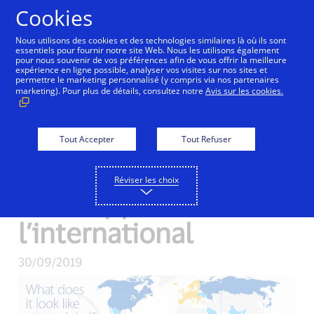
Aller au contenu
Cookies
Nous utilisons des cookies et des technologies similaires là où ils sont
essentiels pour fournir notre site Web. Nous les utilisons également
pour nous souvenir de vos préférences afin de vous offrir la meilleure
expérience en ligne possible, analyser vos visites sur nos sites et
Revolut choisit Visa
permettre le marketing personnalisé (y compris via nos partenaires
marketing). Pour plus de détails, consultez notre
Avis sur les cookies.
comme principal
émetteur partenaire
Tout Accepter
Tout Refuser
afin d’accélérer son
Réviser les choix
développement à
l’international
30/09/2019