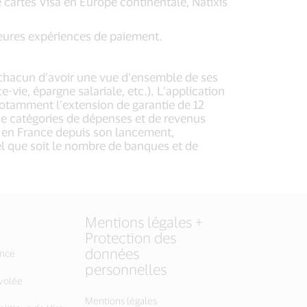
cartes Visa en Europe continentale, Natixis
leures expériences de paiement.
 à chacun d’avoir une vue d’ensemble de ses
-vie, épargne salariale, etc.). L’application
notamment l’extension de garantie de 12
 de catégories de dépenses et de revenus
xo en France depuis son lancement,
el que soit le nombre de banques et de
Mentions légales +
Protection des
données
ance
personnelles
 volée
Mentions légales