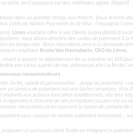
 sa taille, en s’appuyant sur des méthodes agiles. Objectif
dresse dans un premier temps aux fintech. Deux d’entre ell
aux côtés de Natixis Payments et de Visa : l’espagnol Coinsc
rance,
Linxo
souhaite offrir à ses clients la possibilité d’a
Xpollens, nous allons émettre des cartes de paiement à la fo
ons en temps réel. Nous répondons ainsi à la demande d’ins
 banque
» explique
Bruno Van Haetsdaele, CEO de
Linxo.
isant à assurer le déploiement de sa solution en 100 jour
stée par Linxo auprès de ses utilisateurs d’ici la fin de l’a
e nouveaux consommateurs
uide, facile, rapide et personnalisé... jusqu’au paiement, »
ra
ser un service de paiement est une tâche complexe. Si la DS
t réservés aux acteurs bancaires traditionnels, elle leur 
ir à répondre à chacune de ses acceptions locales est un vér
 licences nécessaires et en assurant la tenue de compte de c
, paiement sans contact et mobile, paiement instantané… au
à proposer un parcours client fluide en intégrant le paiement