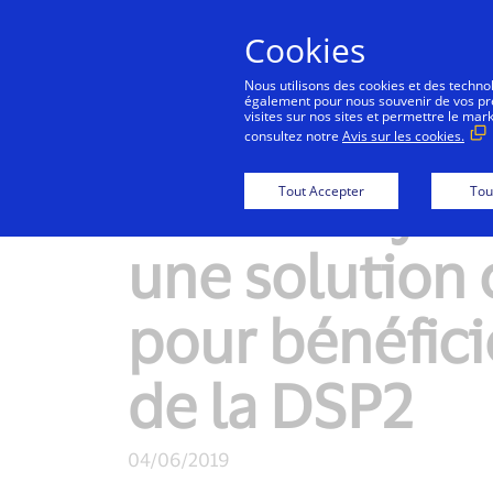
Cookies
Co
Nous utilisons des cookies et des technolo
également pour nous souvenir de vos préf
visites sur nos sites et permettre le mar
consultez notre
Avis sur les cookies.
Natixis Payme
Tout Accepter
Tou
une solution
pour bénéfici
de la DSP2
04/06/2019