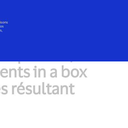
Se connecter/S’inscrire
Tout le monde
lisons
vos
s,
t Xpollens,
nts in a box
s résultant