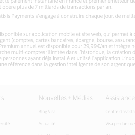
t le paiement instantané en France et premier émetteur de 
 opère plus de 7 milliards de transactions par an.
tixis Payments s’engage à construire chaque jour, de meil
, disponible sur application mobile et site web, qui permet
argent (comptes, cartes bancaires, épargne, bourse, assurance
xo Premium annuel est disponible pour 29,99€/an et intègre 
erche multi-comptes illimitée dans l’historique, la création
 personnes ayant déjà installé et utilisé l’application Lin
ne référence dans la gestion intelligente de son argent qu
rs
Nouvelles + Médias
Assistance
Blog Visa
Centre d’assist
ersité
Actualité
Visa perdue ou