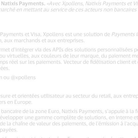
 Natixis Payments.
«
Avec Xpollens, Natixis Payments et Vi
rché en mettant au service de ces acteurs non bancaires le
s Payments et Visa, Xpollens est une solution de
Payments i
h, aux marchands et aux entreprises.
ermet d’intégrer via des APIs des solutions personnalisées p
u virtuelles, aux couleurs de leur marque, du paiement m
mps réel sur les paiements. Vecteur de fidélisation client e
yées.
om ou @xpollens
ure et orientées utilisateur au secteur du retail, aux entre
iers en Europe.
ancaire de la zone Euro, Natixis Payments, s’appuie à la f
 développer une gamme complète de solutions, en interne e
 de la chaîne de valeur des paiements, de l'émission à l'ac
épayées.