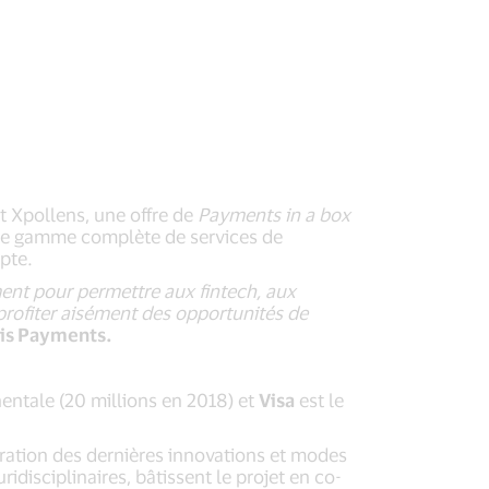
t Xpollens, une offre de
Payments in a box
une gamme complète de services de
pte.
ment pour permettre aux fintech, aux
profiter aisément des opportunités de
xis Payments.
entale (20 millions en 2018) et
Visa
est le
gration des dernières innovations et modes
ridisciplinaires, bâtissent le projet en co-