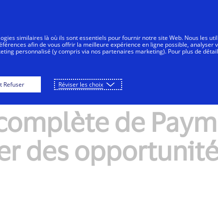
Aller au contenu
nsommateurs
Entreprises
Innovateurs
gies similaires là où ils sont essentiels pour fournir notre site Web. Nous les uti
érences afin de vous offrir la meilleure expérience en ligne possible, analyser 
keting personnalisé (y compris via nos partenaires marketing). Pour plus de détail
nts et Visa lancen
t Refuser
Réviser les choix
 complète de Payme
er des opportunité