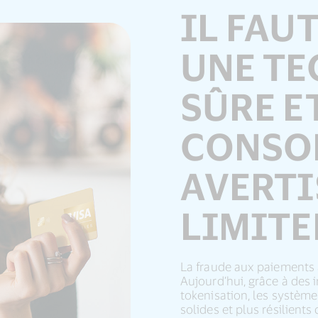
IL FAUT
UNE T
SÛRE E
CONSO
AVERTI
LIMITE
La fraude aux paiements 
Aujourd’hui, grâce à des
tokenisation, les système
solides et plus résilients