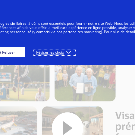
Aller au contenu
nsommateurs
Entreprises
Innovateurs
gies similaires là où ils sont essentiels pour fournir notre site Web. Nous les uti
érences afin de vous offrir la meilleure expérience en ligne possible, analyser 
keting personnalisé (y compris via nos partenaires marketing). Pour plus de détail
Je suis professionnel
Je suis particulier
t Refuser
Réviser les choix
Visa
prém