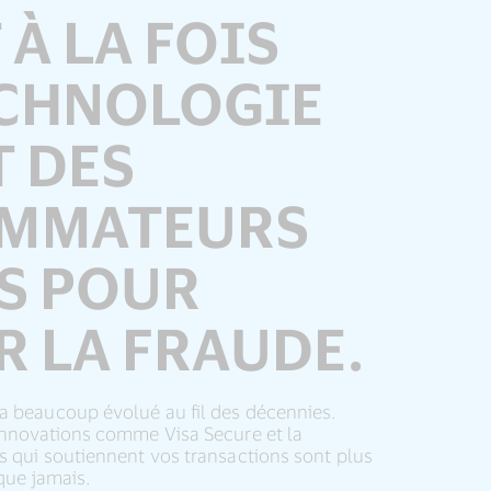
 À LA FOIS
ECHNOLOGIE
T DES
MMATEURS
S POUR
R LA FRAUDE.
a beaucoup évolué au fil des décennies.
 innovations comme Visa Secure et la
s qui soutiennent vos transactions sont plus
 que jamais.