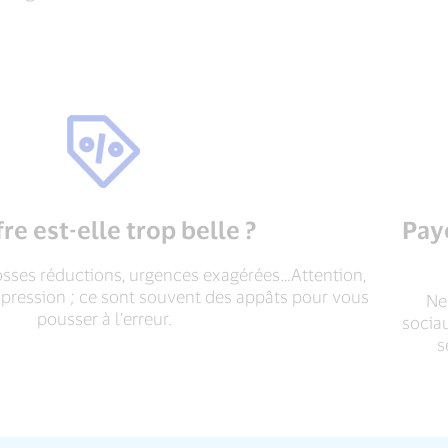
fre est-elle trop belle ?
Pay
osses réductions, urgences exagérées…Attention,
a pression ; ce sont souvent des appâts pour vous
Ne
pousser à l’erreur.
socia
s