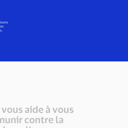
Se connecter/S’inscrire
Tout le monde
lisons
vos
s,
 vous aide à vous
unir contre la