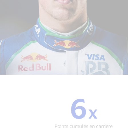
6
6
x
x
Points
cumulés
en
Points cumulés en carrière