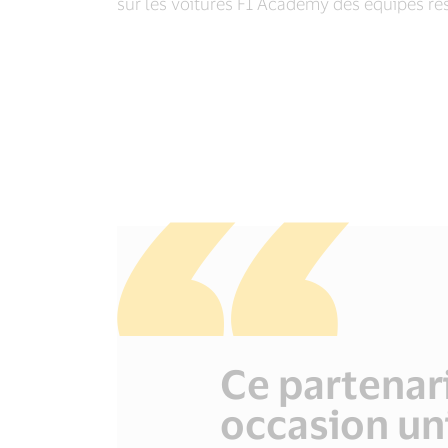
sur les voitures F1 Academy des équipes re
Ce partenari
occasion un