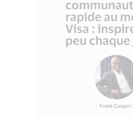
communautés
rapide au mo
Visa : inspi
peu chaque 
—
Frank Cooper 