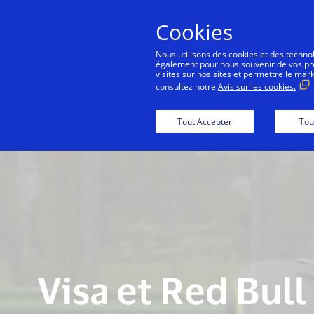
Cookies
Co
Nous utilisons des cookies et des technolo
également pour nous souvenir de vos préf
visites sur nos sites et permettre le mar
consultez notre
Avis sur les cookies.
Tout Accepter
Tou
Visa et Red Bull 