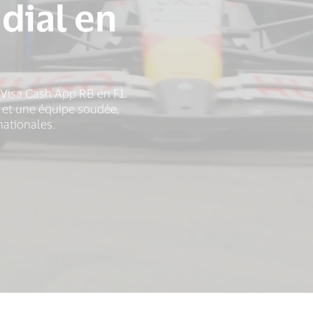
dial en
pe Visa Cash App RB en F1.
x et une équipe soudée,
nationales.