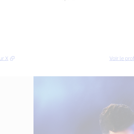
ur X
Voir le pro