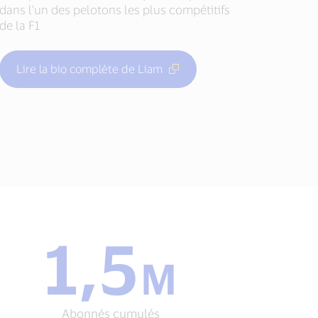
dans l'un des pelotons les plus compétitifs
de la F1
Lire la bio complète de Liam
1,5
1,5
M
M
Abonnés
cumulés
Abonnés cumulés