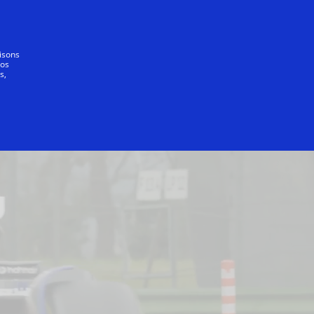
Se connecter/S’inscrire
Tout le monde
lisons
vos
s,