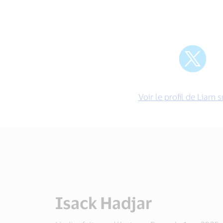
carrière
Voir le profil de Liam s
Isack Hadjar