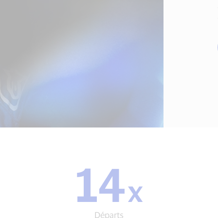
14
14
x
x
Départs
Départs