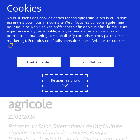
Aller au contenu
Cookies
Nous utilisons des cookies et des technologies similaires là où ils sont
essentiels pour fournir notre site Web. Nous les utilisons également
pour nous souvenir de vos préférences afin de vous offrir la meilleure
expérience en ligne possible, analyser vos visites sur nos sites et
Visa et Banque
permettre le marketing personnalisé (y compris via nos partenaires
marketing). Pour plus de détails, consultez notre
Avis sur les cookies.
Populaire s'associent
pour emmener de
Tout Accepter
Tout Refuser
jeunes urbains à la
Réviser les choix
rencontre du monde
agricole
21/02/2024
Présente au Salon International de l'Agriculture
régulièrement depuis des années, Banque
Populaire a choisi cette année d'animer son stand