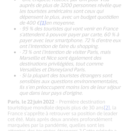
auprès de plus de 3200 personnes
révèle que
l
es touristes américains sont ceux qui
dépensent le plus, avec un budget quotidien
de 400 €
[1]
en moyenne.
·
95 % des touristes qui vont venir en France
s'attendent à pouvoir payer par carte, 60 % à
payer avec leur smartphone. 72 % d'entre eux
ont l'intention de faire du shopping.
·
73 % ont l'intention de visiter Paris, mais
Marseille et Nice sont également des
destinations privilégiées, tout comme
Versailles et Disneyland Paris.
·
Si la plupart des touristes étrangers sont
sensibles aux questions environnementales,
ils s’en préoccupent moins lors de leur séjour
que dans leur pays d'origine.
Paris
,
le 22 juin 2022
– Première destination
touristique mondiale depuis plus de 30 ans
[2]
, la
France s'apprête à retrouver sa position de leader
cet été. Mais après deux années profondément
marquées par la pandémie, quelles sont les
attentes des touristes étrangers ? Cette période a