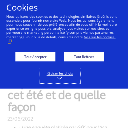
Aller au contenu
Cookies
Nous utilisons des cookies et des technologies similaires là où ils sont
essentiels pour fournir notre site Web. Nous les utilisons également
pour nous souvenir de vos préférences afin de vous offrir la meilleure
expérience en ligne possible, analyser vos visites sur nos sites et
Reprise du tourisme
permettre le marketing personnalisé (y compris via nos partenaires
marketing). Pour plus de détails, consultez notre
Avis sur les cookies.
en France - Ce que les
touristes étrangers
Tout Accepter
Tout Refuser
prévoient de
Réviser les choix
dépenser en France
cet été et de quelle
façon
23/06/2022
·
Une enquête réalisée par GfK pour Visa